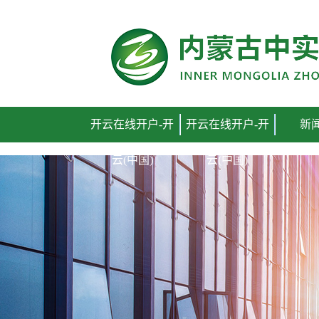
开云在线开户-开云(中国)
开云在线开户-开
开云在线开户-开
新
云(中国)
云(中国)