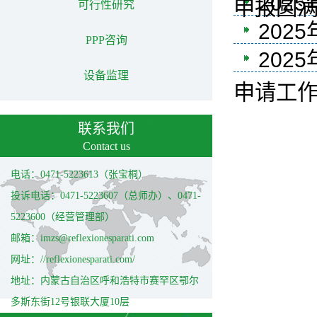
202
申报圆
可行性研究
202
PPP咨询
20
设备监理
申请工
联系我们
Contact us
电话：0471-5223613（张宝桐）
投诉电话：0471-5223607（总师办）、0471-
5223600（经营管理部）
邮箱：imzs@reflexionesparati.com
网址：//reflexionesparati.com/
地址：内蒙古自治区呼和浩特市赛罕区鄂尔
多斯东街12号银联大厦10层