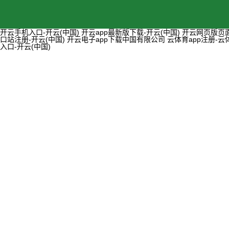
开云手机入口-开云(中国)
开云app最新版下载-开云(中国)
开云网页版页面
口站注册-开云(中国)
开云电子app下载中国有限公司
云体育app注册-
入口-开云(中国)