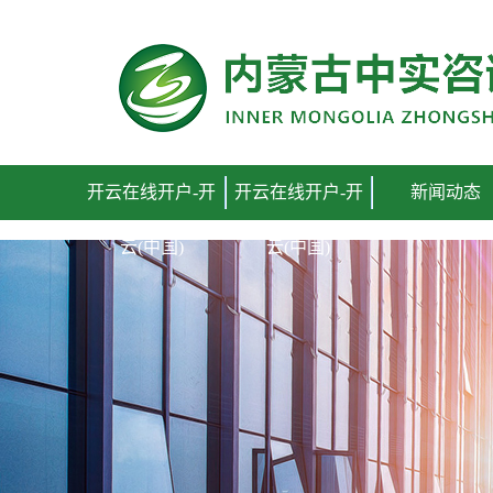
开云在线开户-开云(中国)
开云在线开户-开
开云在线开户-开
新闻动态
云(中国)
云(中国)