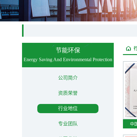
节能环保
Energy Saving And Environmental Protection
公司简介
资质荣誉
行业地位
专业团队
中