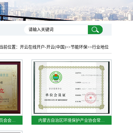
当前位置：
开云在线开户-开云(中国)
>>节能环保>>行业地位
员会会…
内蒙古自治区环境保护产业协会常…