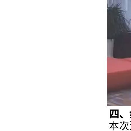
四、
本次