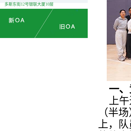
多斯东街12号银联大厦10层
一、
上午
（半场
上，队