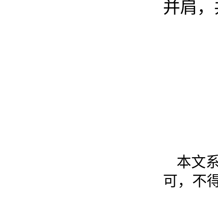
并肩，
本文
可，不