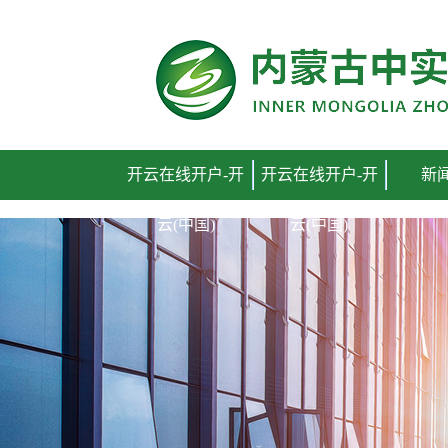
开云在线开户-开云(中国)
开云在线开户-开
开云在线开户-开
新
云(中国)
云(中国)