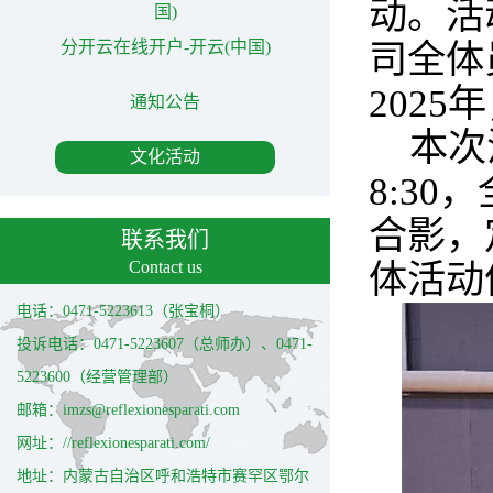
动。活
国)
分开云在线开户-开云(中国)
司全体
202
通知公告
本次
文化活动
8:3
合影，
联系我们
Contact us
体活动
电话：0471-5223613（张宝桐）
投诉电话：0471-5223607（总师办）、0471-
5223600（经营管理部）
邮箱：imzs@reflexionesparati.com
网址：//reflexionesparati.com/
地址：内蒙古自治区呼和浩特市赛罕区鄂尔