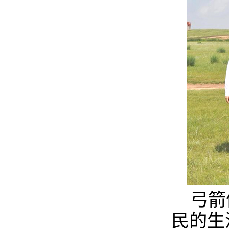
弓箭
民的生