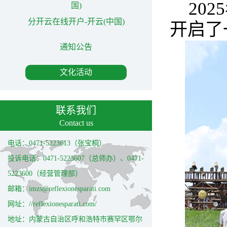
20
国)
分开云在线开户-开云(中国)
开启了
通知公告
文化活动
联系我们
Contact us
电话：0471-5223613（张宝桐）
投诉电话：0471-5223607（总师办）、0471-
5223600（经营管理部）
邮箱：imzs@reflexionesparati.com
网址：//reflexionesparati.com/
地址：内蒙古自治区呼和浩特市赛罕区鄂尔