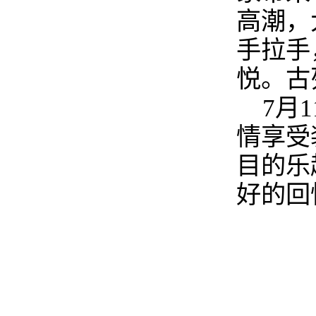
高潮，
手拉手
悦。古
7月
情享受
目的乐
好的回