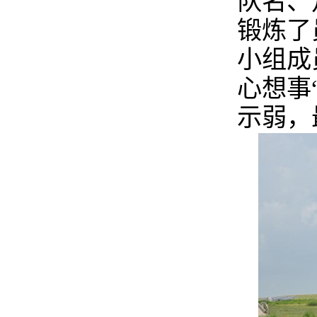
队名、
锻炼了
小组成
心想事
示弱，