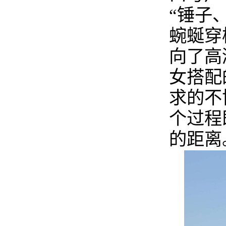
“锤子
蜿蜒穿
向了高
女搭配
求的不
个过程
的距离