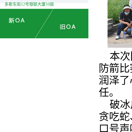
多斯东街12号银联大厦10层
本次
防箭比
润泽了
任。
破冰
贪吃蛇
口号声