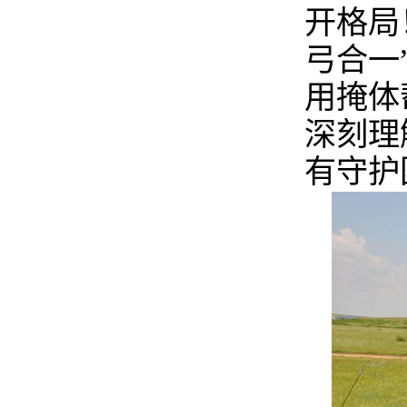
开格局
弓合一
用掩体
深刻理
有守护