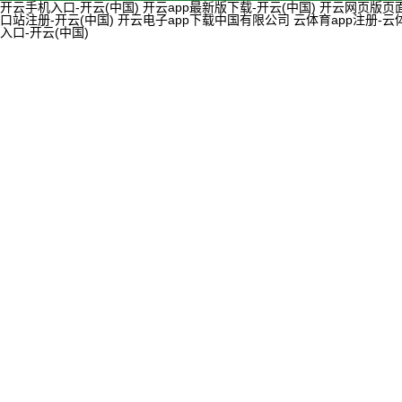
开云手机入口-开云(中国)
开云app最新版下载-开云(中国)
开云网页版页面
口站注册-开云(中国)
开云电子app下载中国有限公司
云体育app注册-
入口-开云(中国)