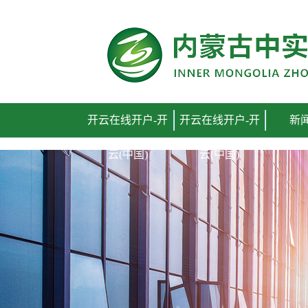
开云在线开户-开云(中国)
开云在线开户-开
开云在线开户-开
新
云(中国)
云(中国)