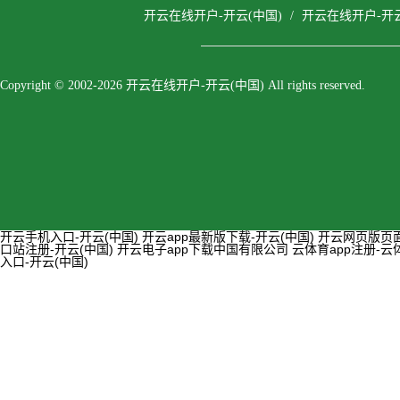
开云在线开户-开云(中国)
/
开云在线开户-开
Copyright © 2002-2026 开云在线开户-开云(中国) All rights reserved.
开云手机入口-开云(中国)
开云app最新版下载-开云(中国)
开云网页版页面
口站注册-开云(中国)
开云电子app下载中国有限公司
云体育app注册-
入口-开云(中国)