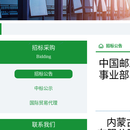
招标公告
招标采购
Bidding
中国邮
事业部
招标公告
中标公示
国际贸易代理
内蒙
联系我们