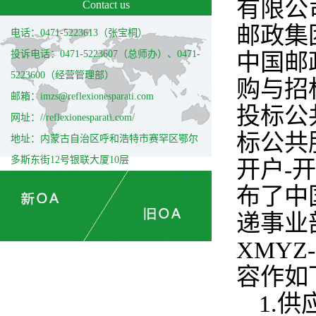
有限公
Contact us
邮政集团
电话：0471-5223613（张宝桐）
投诉电话：0471-5223607（总师办）、0471-
中国邮政
5223600（经营管理部）
购与招标网
邮箱：imzs@reflexionesparati.com
投标公共
网址：//reflexionesparati.com/
标公共服务
地址：内蒙古自治区呼和浩特市赛罕区鄂尔
多斯东街12号银联大厦10层
开户-开云
布了中
递事业
XMYZ
容作如
1.