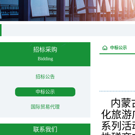
中标公示
招标采购
Bidding
招标公告
中标公示
内蒙
国际贸易代理
化旅游广
系列活动
联系我们