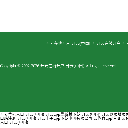
开云在线开户-开云(中国)
/
开云在线开户-开
Copyright © 2002-2026 开云在线开户-开云(中国) All rights reserved.
开云手机入口-开云(中国)
开云app最新版下载-开云(中国)
开云网页版页面
口站注册-开云(中国)
开云电子app下载中国有限公司
云体育app注册-
入口-开云(中国)