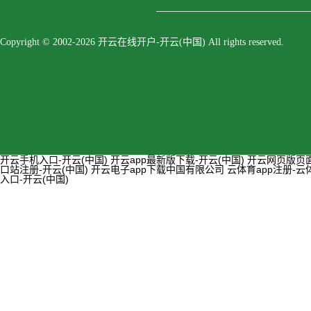
Copyright © 2002-2026 开云在线开户-开云(中国) All rights reserved.
开云手机入口-开云(中国)
开云app最新版下载-开云(中国)
开云网页版页面
口站注册-开云(中国)
开云电子app下载中国有限公司
云体育app注册-
入口-开云(中国)