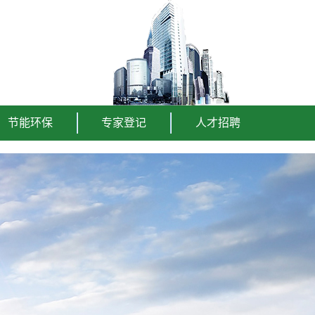
节能环保
专家登记
人才招聘