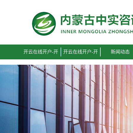
开云在线开户-开云(中国)
开云在线开户-开
开云在线开户-开
新闻动态
云(中国)
云(中国)