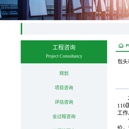
P
工程咨询
Project Consultancy
包头
规划
项目咨询
评估咨询
11
工作
全过程咨询
价，