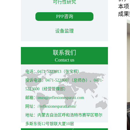
可行性研究
本项
成果
PPP咨询
设备监理
联系我们
Contact us
电话：0471-5223613（张宝桐）
投诉电话：0471-5223607（总师办）、0471-
5223600（经营管理部）
邮箱：imzs@reflexionesparati.com
网址：//reflexionesparati.com/
地址：内蒙古自治区呼和浩特市赛罕区鄂尔
多斯东街12号银联大厦10层